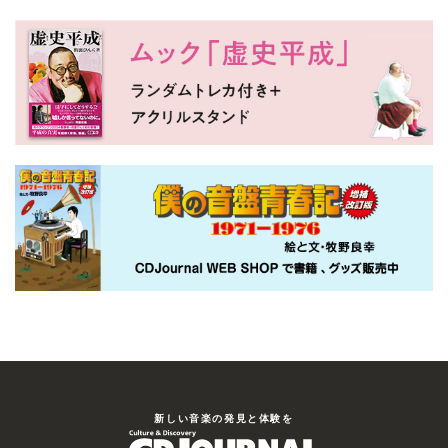
新しい⾳楽の発⾒と体験を