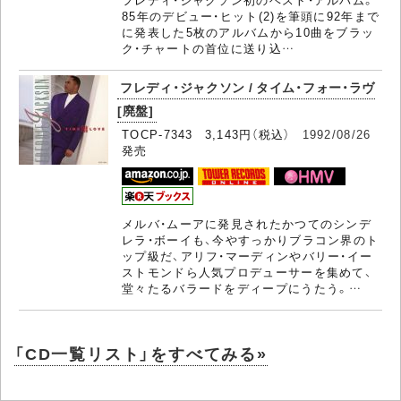
85年のデビュー・ヒット(2)を筆頭に92年まで
に発表した5枚のアルバムから10曲をブラッ
ク・チャートの首位に送り込…
フレディ・ジャクソン / タイム・フォー・ラヴ
[廃盤]
TOCP-7343 3,143円（税込）
1992/08/26
発売
メルバ・ムーアに発見されたかつてのシンデ
レラ・ボーイも、今やすっかりブラコン界のト
ップ級だ、アリフ・マーディンやバリー・イー
ストモンドら人気プロデューサーを集めて、
堂々たるバラードをディープにうたう。…
「CD一覧リスト」をすべてみる»