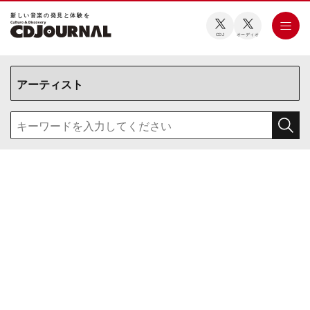
新しい⾳楽の発⾒と体験を
CDJ
オーディオ