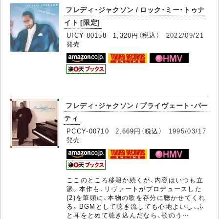
フレディ・ジャクソン / ロック・ミー・トゥナ
イト [限定]
UICY-80158 1,320円（税込）
2022/09/21
発売
フレディ・ジャクソン / プライヴェート・パー
ティ
PCCY-00710 2,669円（税込）
1995/03/17
発売
ここのところ移籍か続くが、内容はいつも立
派。本作も、リヴァートがプロデュースした
(2)を筆頭に、本物の歌を存分に聴かせてくれ
る。BGMとして聴き流しても心地よいし、ふ
と耳をとめて聴き込んだなら、歌のう…