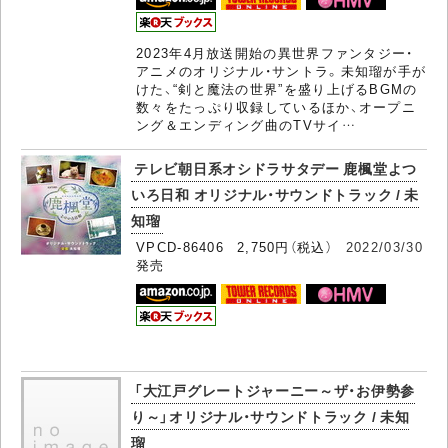
2023年4月放送開始の異世界ファンタジー・
アニメのオリジナル・サントラ。未知瑠が手が
けた、“剣と魔法の世界”を盛り上げるBGMの
数々をたっぷり収録しているほか、オープニ
ング＆エンディング曲のTVサイ…
テレビ朝日系オシドラサタデー 鹿楓堂よつ
いろ日和 オリジナル・サウンドトラック / 未
知瑠
VPCD-86406 2,750円（税込）
2022/03/30
発売
「大江戸グレートジャーニー～ザ・お伊勢参
り～」オリジナル・サウンドトラック / 未知
瑠