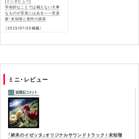
[インタビュー]
学術的なことでは補えない大事
なものが音楽にはある――音楽
家・未知瑠と創作の源泉
（2015/07/30掲載）
ミニ・レビュー
「終末のイゼッタ」オリジナルサウンドトラック / 未知瑠