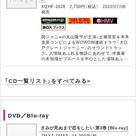
XQHF-1028 2,750円（税込）
2020/07/08
発売
関ジャニ∞の丸山隆平が主演、土橋章宏＆本木
克英コンビによるWOWOW連続ドラマ『大江
戸グレートジャーニー』のサウンドトラッ
ク。人情味あふれる物語にあわせて、作曲家
の未知瑠がブルースを中心とした滋味あふ…
「CD一覧リスト」をすべてみる»
DVD／Blu-ray
きみが死ぬまで恋をしたい 第3巻 [Blu-ray]
ZMXZ-19153 14,300円（税