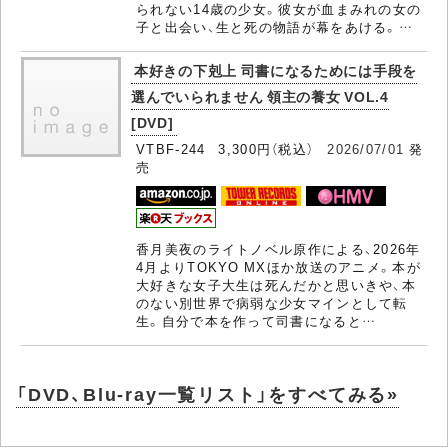
られない14歳の少女。彼女が血まみれの女の
子と出会い、生と死の物語が幕をあける。…
本好きの下剋上 司書になるためには手段を
選んでいられません 領主の養女 VOL.4
[DVD]
VTBF-244 3,300円（税込）
2026/07/01
発
売
香月美夜のライトノベル原作による、2026年
4月よりTOKYO MXほか放送のアニメ。本が
大好きな女子大生は死んだかと思いきや、本
のない別世界で病弱な少女マインとして転
生。自分で本を作って司書になると…
「DVD、Blu-ray一覧リスト」をすべてみる»