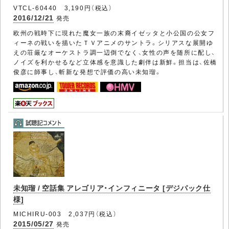
VTCL-60440 3,190円（税込）
2016/12/21
発売
欧州の戦時下に現れた魔女一族の末裔イゼッタと小公国の公女フ
ィーネの戦いを描いたＴＶアニメのサントラ。シリアスな展開ゆ
えの荘厳なオーケストラ調一辺倒でなく、女性の声を随所に配し、
ノイズを利かせるなど立体感を意識した劇伴は新鮮。担当は、佐橋
俊彦に師事し、斬新な発想で評価の高い未知瑠。
未知瑠 / 空話集 アレゴリア・インフィニータ [デジパック仕
様]
MICHIRU-003 2,037円（税込）
2015/05/27
発売