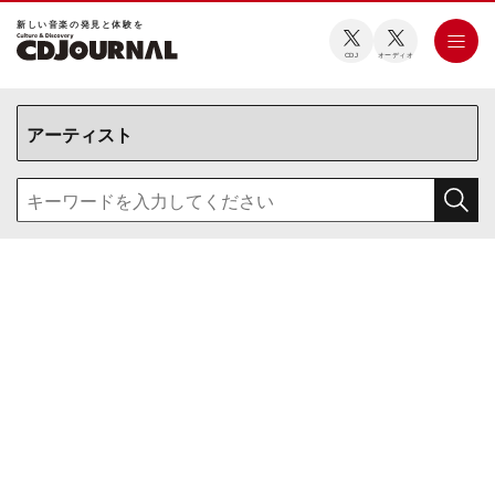
新しい⾳楽の発⾒と体験を
CDJ
オーディオ