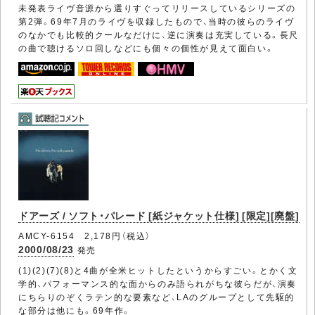
未発表ライヴ音源から選りすぐってリリースしているシリーズの
第2弾。69年7月のライヴを収録したもので、当時の彼らのライヴ
のなかでも比較的クールなだけに、逆に演奏は充実している。長尺
の曲で聴けるソロ回しなどにも個々の個性が見えて面白い。
ドアーズ / ソフト・パレード [紙ジャケット仕様] [限定][廃盤]
AMCY-6154 2,178円（税込）
2000/08/23
発売
(1)(2)(7)(8)と4曲が全米ヒットしたというからすごい。とかく文
学的、パフォーマンス的な面からのみ語られがちな彼らだが、演奏
にちらりのぞくラテン的な要素など、LAのグループとして先駆的
な部分は他にも。69年作。