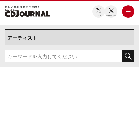
新しい⾳楽の発⾒と体験を
CDJ
オーディオ