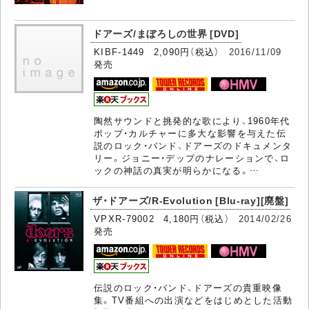
ドアーズ/まぼろしの世界 [DVD]
KIBF-1449 2,090円（税込）
2016/11/09
発売
陶然サウンドと挑発的な歌により、1960年代
ポップ・カルチャーに多大な影響を与えた伝
説のロック・バンド、ドアーズのドキュメンタ
リー。ジョニー・デップのナレーションで、ロ
ックの神話の真実が明らかになる。…
ザ・ドアーズ/R-Evolution [Blu-ray][廃盤]
VPXR-79002 4,180円（税込）
2014/02/26
発売
伝説のロック・バンド、ドアーズの貴重映像
集。TV番組への出演などをはじめとした活動