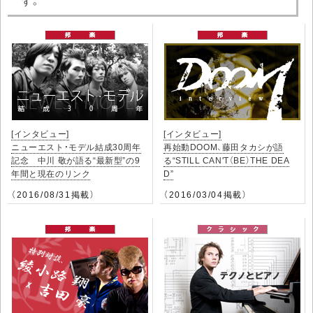
す。
[インタビュー]
[インタビュー]
ニューエスト・モデル結成30周年
再始動DOOM、藤田タカシが語
記念 中川 敬が語る“最新型”の9
る“STILL CAN'T（BE）THE DEA
年間と現在のリンク
D”
（2016/08/31掲載）
（2016/03/04掲載）