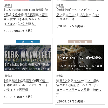
[特集]
[特集]
【CDJournal.com 10th 特別対談
【特別企画】テクノとピアノ フ
（前編）】綾小路 翔（氣志團）×吉田
ランチェスコ・トリスターノ・シ
豪～愛すべき不良カルチャー、ア
ュリメの正体
イドルとパンクを語る！
（2010/02/26掲載）
（2010/06/16掲載）
[特集]
[特集]
【特別対談】松尾清憲×秋田和徳
映画『クララ・シューマン 愛の
日本最速（!?）ルーファス・ウェイ
協奏曲』公開記念 ヘルマ・サン
ンライトを再評価！
ダース＝ブラームス監督 intervie
w
（2009/10/07掲載）
（2009/07/22掲載）