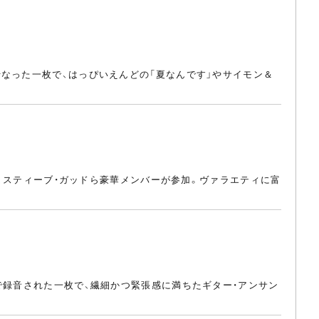
なった一枚で、はっぴいえんどの「夏なんです」やサイモン＆
で、スティーブ・ガッドら豪華メンバーが参加。ヴァラエティに富
で録音された一枚で、繊細かつ緊張感に満ちたギター・アンサン