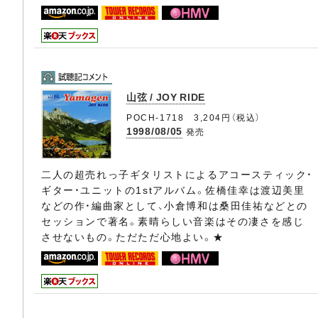
山弦 / JOY RIDE
POCH-1718 3,204円（税込）
1998/08/05
発売
二人の超売れっ子ギタリストによるアコースティック・
ギター・ユニットの1stアルバム。佐橋佳幸は渡辺美里
などの作・編曲家として、小倉博和は桑田佳祐などとの
セッションで著名。素晴らしい音楽はその凄さを感じ
させないもの。ただただ心地よい。★