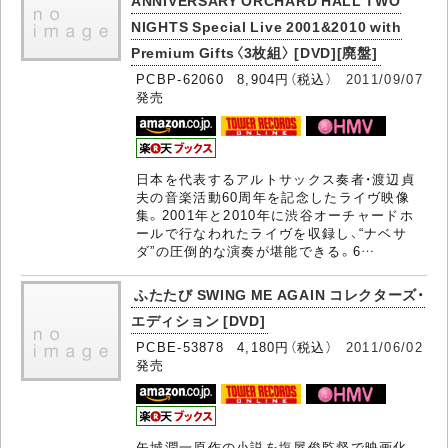
ANNIVERSARY ORCHARD HALL TWO
NIGHTS Special Live 2001&2010 with
Premium Gifts〈3枚組〉 [DVD][廃盤]
PCBP-62060 8,904円（税込）
2011/09/07
発売
日本を代表するアルトサックス奏者・渡辺貞
夫の音楽活動60周年を記念したライヴ映像
集。2001年と2010年に渋谷オーチャードホ
ールで行なわれたライヴを収録し、“ナベサ
ダ”の圧倒的な演奏が堪能できる。6…
ふたたび SWING ME AGAIN コレクターズ・
エディション [DVD]
PCBE-53878 4,180円（税込）
2011/06/02
発売
矢城潤一原作の小説を塩屋俊監督で映画化。