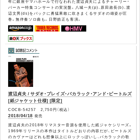
年に銀座ヤマハホールで行なわれた渡辺貞夫によるチャーリー・
パーカー特集コンサートの実況盤。八城一夫(p)、原田政長(b)、渡
辺文男(ds)をバックに勇猛果敢に吹きまくるサダオの雄姿が圧
巻。無伴奏ソロ曲も。日野皓正も客演。
渡辺貞夫 / サダオ・プレイズ・バカラック・アンド・ビートルズ
[紙ジャケット仕様] [限定]
COCB-54257 2,750円（税込）
2018/04/18
発売
渡辺貞夫の2018年リマスター音源を使用した紙ジャケシリーズ。
1969年リリースの本作はタイトルどおりの内容だが、ビートルズ
のカヴァーはどれも想像以上にロックっぽいし、バカラックの歌