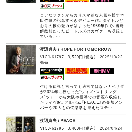
コアなファンからカリスマ的な人気を博す本
田竹曠の記念すべきデビュー作。タイトルど
おりの彼の魅力が詰まった1969年作で、当時
解散前だったビートルズのカヴァーも収録し
ている。…
渡辺貞夫 / HOPE FOR TOMORROW
VICJ-61797 3,520円（税込）
2025/10/22
発売
生ける伝説と言っても過言ではないナベサダ
が2024年に行なった“ウィズ・ストリング
ス”ツアーから大阪や横浜での音源を収録し
たライヴ盤。アルバム『PEACE』の参加メン
バーや20人もの弦楽隊を迎えたステ…
渡辺貞夫 / PEACE
VICJ-61795 3,400円（税込）
2024/04/24