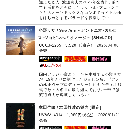
迎えた鉄人、渡辺貞夫の2026年発表作。前作
でも活動をともにしたラッセル・フェランテ
らとのオーソドックスなコンボでタイトル曲
をはじめとするバラードを披露して…
小野リサ / Sue Ann～アントニオ・カルロ
ス・ジョビンへのオマージュ [SHM-CD]
UCCJ-2255 3,520円（税込）
2026/04/08
発売
国内ブラジル音楽シーンを牽引する小野リサ
が、19年ぶりに制作したジョビン集。ピアノ
の林正樹をプロデューサーに迎えたデュオ形
式で数々の名曲に取り組んでおり、一部では
渡辺貞夫が客演している。…
本田竹曠 / 本田竹曠の魅力 [限定]
UVWA-4014 1,980円（税込）
2026/01/21
発売