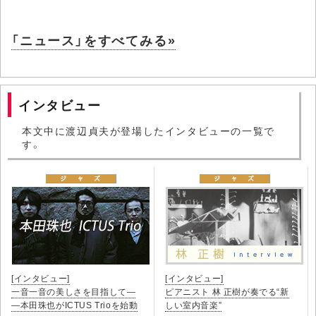
「ニュース」をすべてみる»
インタビュー
本文中に渡辺貞夫が登場したインタビューの一覧で
す。
[インタビュー]
[インタビュー]
一音一音の美しさを目指して―
ピアニスト 林 正樹が奏でる“新
―本田珠也がICTUS Trioを始動
しい室内音楽”