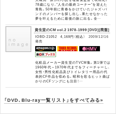
78歳になり、“人生の最終コーナー”を迎えた
青島。50年前に青春をかけていたジャズ・バ
ンドのメンバーを探し出し、果たせなかった
夢を叶えるために最後の旅に出る。全…
資生堂のCM vol.2 1978-1999 [DVD][廃盤]
IOBD-21052 4,169円（税込）
2009/12/16
発売
化粧品メーカー資生堂のTVCM集。第1弾では
1960年代～1970年代までをフィーチャーし、
女性・男性化粧品及びトイレタリー用品の代
表的CF作品を収める。昭和を彩るヒット曲ば
かりのCFソングにも注目！…
「DVD、Blu-ray一覧リスト」をすべてみる»