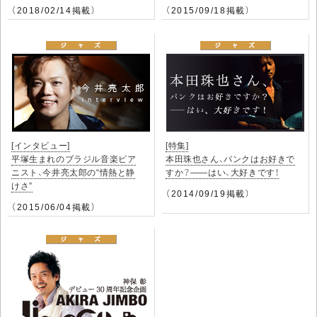
（2018/02/14掲載）
（2015/09/18掲載）
[インタビュー]
[特集]
平塚生まれのブラジル音楽ピア
本田珠也さん、パンクはお好きで
ニスト、今井亮太郎の“情熱と静
すか？――はい、大好きです！
けさ”
（2014/09/19掲載）
（2015/06/04掲載）