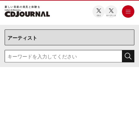
新しい⾳楽の発⾒と体験を
CDJ
オーディオ