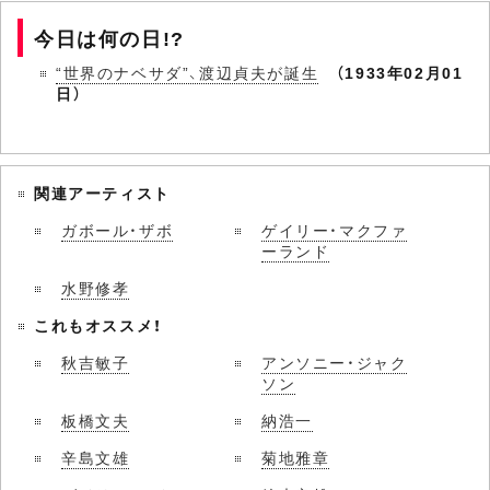
今日は何の日!?
“世界のナベサダ”、渡辺貞夫が誕生
（1933年02月01
日）
関連アーティスト
ガボール・ザボ
ゲイリー・マクファ
ーランド
水野修孝
これもオススメ！
秋吉敏子
アンソニー・ジャク
ソン
板橋文夫
納浩一
辛島文雄
菊地雅章