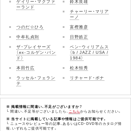
ゲイリー・マクファ
鈴木良雄
ーランド
チャーリー・マリア
ーノ
つのだ☆ひろ
富樫雅彦
中牟礼貞則
日野皓正
ザ・プレイヤーズ
ベン・ウィリアムス
（ex-コルゲン・バン
（b / JAZZ / USA /
ド）
1984）
本田竹広
松木恒秀
ラッセル・フェラン
リチャード・ボナ
テ
※ 掲載情報に間違い、不足がございますか？
└ 間違い、不足等がございましたら、
こちら
からお知らせください。
※ 当サイトに掲載している記事や情報はご提供可能です。
└ ニュースやレビュー等の記事、あるいはCD・DVD等のカタログ情
報、いずれもご提供可能です。